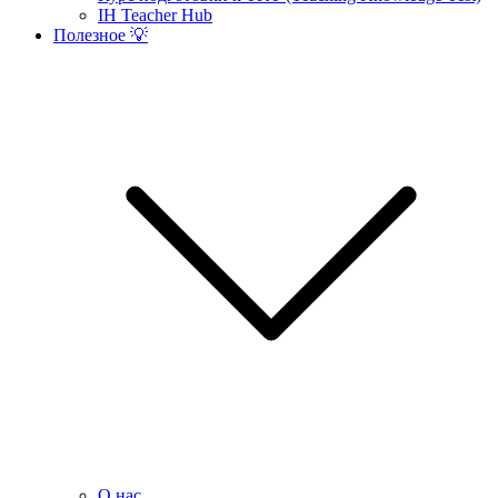
IH Teacher Hub
Полезное 💡
О нас