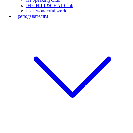
IH Speaking Club
IH CHILL&CHAT Club
It's a wonderful world
Преподавателям