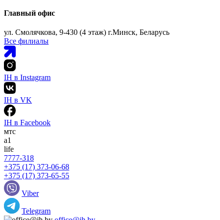
Главный офис
ул. Смолячкова, 9-430 (4 этаж) г.Минск, Беларусь
Все филиалы
IH в Instagram
IH в VK
IH в Facebook
мтс
а1
life
7777-318
+375 (17) 373-06-68
+375 (17) 373-65-55
Viber
Telegram
office@ih.by