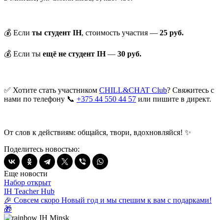
💰
Если
ты студент ІН
, стоимость участия —
25 руб.
💰
Если ты
ещё не студент ІН
—
30 руб.
✅
Хотите стать участником
CHILL&CHAT Club
? Свяжитесь с
нами по телефону
📞
+375 44 550 44 57
или пишите в директ.
От слов к действиям: общайся, твори, вдохновляйся! ✨
Поделитесь новостью:
Еще новости
Набор открыт
IH Teacher Hub
🎉 Совсем скоро Новый год и мы спешим к вам с подарками!
🎁