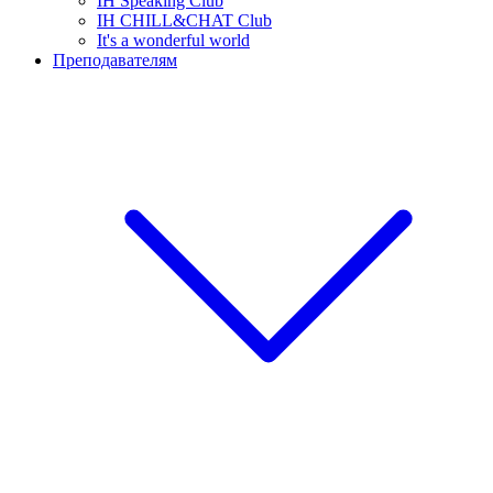
IH Speaking Club
IH CHILL&CHAT Club
It's a wonderful world
Преподавателям