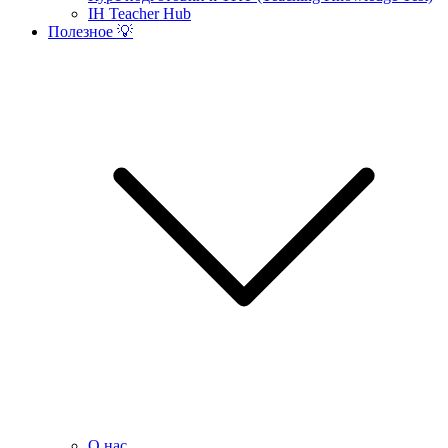
IH Teacher Hub
Полезное 💡
О нас