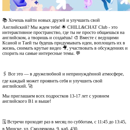
📚
Хочешь найти новых друзей и улучшить свой
Английский? Мы ждем тебя!
🌟
CHILL&CHAT Club - это
интерактивное пространство, где ты не просто общаешься на
английском, а творишь и создаёшь!
🎨
Вместе с ведущими
Ксаной и Таей ты будешь придумывать идеи, воплощать их в
жизнь, снимать крутые видео
🎥
, участвовать в обсуждениях и
спорить на самые интересные темы.
💬
🖇
Все это — в дружелюбной и непринуждённой атмосфере,
где каждый может проявить себя и улучшить свой
английский.
🚀
Мы приглашаем всех подростков 13-17 лет с уровнем
английского В1 и выше!
🗓
Встречи проходят раз в месяц по субботам, с 11:45 до 13:45,
в Минске, ул. Смолячкова, 9, каб. 430.