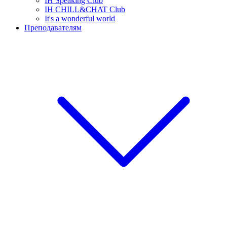
IH Speaking Club
IH CHILL&CHAT Club
It's a wonderful world
Преподавателям