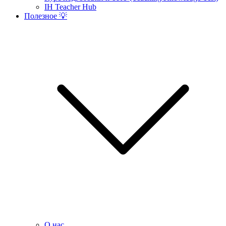
IH Teacher Hub
Полезное 💡
О нас