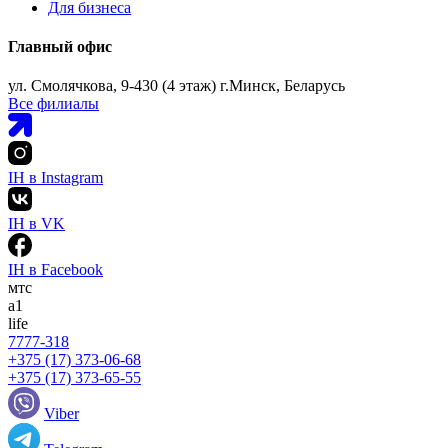
Для бизнеса
Главный офис
ул. Смолячкова, 9-430 (4 этаж) г.Минск, Беларусь
Все филиалы
IH в Instagram
IH в VK
IH в Facebook
мтс
а1
life
7777-318
+375 (17) 373-06-68
+375 (17) 373-65-55
Viber