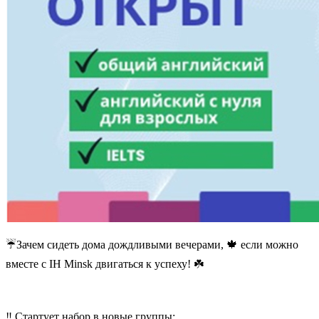
☔
️Зачем сидеть дома дождливыми вечерами,
🍁
если можно
вместе с IH Minsk двигаться к успеху!
☘
‼️ Стартует набор в новые группы: