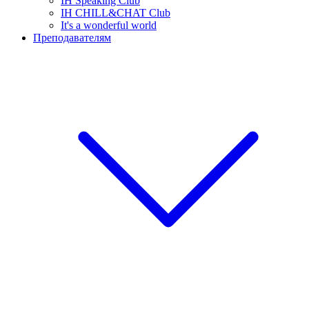
IH Speaking Club
IH CHILL&CHAT Club
It's a wonderful world
Преподавателям