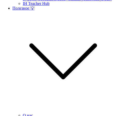
IH Teacher Hub
Полезное 💡
О нас