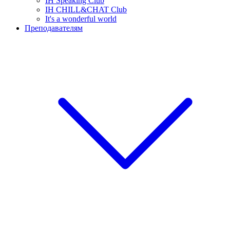
IH Speaking Club
IH CHILL&CHAT Club
It's a wonderful world
Преподавателям