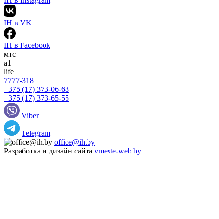
IH в Instagram
IH в VK
IH в Facebook
мтс
а1
life
7777-318
+375 (17) 373-06-68
+375 (17) 373-65-55
Viber
Telegram
office@ih.by
Разработка и дизайн сайта
vmeste-web.by