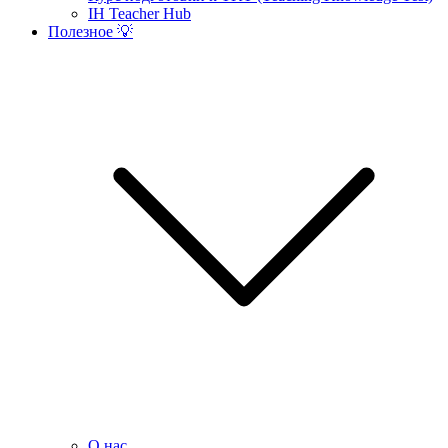
IH Teacher Hub
Полезное 💡
О нас